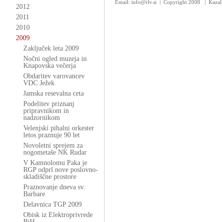
Email: info@rlv.si | Copyright 2008
|
Kazal
2012
2011
2010
2009
Zaključek leta 2009
Nočni ogled muzeja in
Knapovska večerja
Obdaritev varovancev
VDC Ježek
Jamska resevalna ceta
Podelitev priznanj
pripravnikom in
nadzornikom
Velenjski pihalni orkester
letos praznuje 90 let
Novoletni sprejem za
nogometaše NK Rudar
V Kamnolomu Paka je
RGP odprl nove poslovno-
skladiščne prostore
Praznovanje dneva sv.
Barbare
Delavnica TGP 2009
Obisk iz Elektroprivrede
BiH