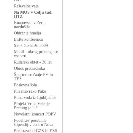
Reševalna vaja
Na MOS v Celju tudi
HTZ
Knapovska večerja
navdušila
Obiranje hmelja
EnRe konferenca
Skok čez kožo 2009
Mobil - okrog premoga se
vse vrti
Rudarski oktet - 30 let
Obisk predsednika
Športno srečanje PV in
TEŠ
Poslovna šola
Pili smo reko Pako
Pitna voda iz Ljubljanice
Projekt Vrtca Velenje -
Premog je luč
Novoletni koncert POPV
Podelitev posebnih
štipendij v centru Nova
Predstavniki GZS in EZS