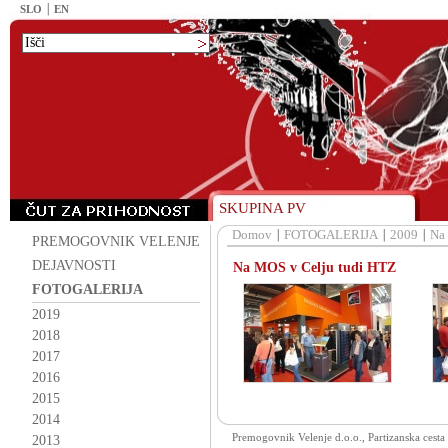
SLO
EN
SKUPINA PV
Domov
FOTOGALERIJA
2009
Na
PREMOGOVNIK VELENJE
DEJAVNOSTI
Na MOS v Celju tudi HTZ
FOTOGALERIJA
2019
2018
2017
2016
2015
2014
Premogovnik Velenje d.o.o., Partizanska cesta
2013