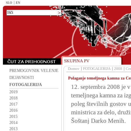
SLO
EN
SKUPINA PV
Domov
FOTOGALERIJA
2008
Cen
PREMOGOVNIK VELENJE
DEJAVNOSTI
Polaganje temeljnega kamna za Cent
FOTOGALERIJA
12. septembra 2008 je v
2019
temeljnega kamna za izg
2018
poleg številnih gostov 
2017
2016
ministrica za delo, dru
2015
Šoštanj Darko Menih.
2014
2013