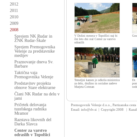
2012
2011
2010
2009
2008
Sprejem NK Rudar in
V Dolini meseca v Topolšici naj bi
Gost
čez leto dni stal Center za varstvo
ŽNK Rudar-Škale
odraslih
Sprejem Premogovnika
Velenje za predstavnike
medijev
Praznovanje dneva Sv.
Barbare
Taktična vaja
Premogovnika Velenje
Temeljni kamen je odkrila ministrica
Dr.
Predstavitev projekta
za delo, družino in socialne zadeve
pom
Marjeta Cotman
sod
obnove Stare elektrarne
Člani NK Rudar na delu v
jami
Pričetek delovanja
Premogovnik Velenje d.o.o., Partizanska cesta
tuzelskega rudnika
Email: info@rlv.si | Copyright 2008
|
Kazal
Mramor
Razstava likovnih del
Darka Slavca
Center za varstvo
odraslih v Topolšici