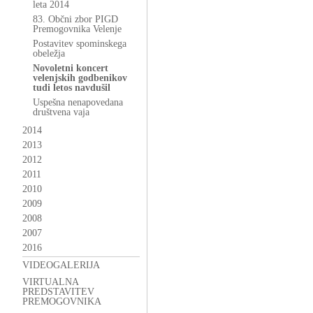
leta 2014
83. Občni zbor PIGD
Premogovnika Velenje
Postavitev spominskega
obeležja
Novoletni koncert
velenjskih godbenikov
tudi letos navdušil
Uspešna nenapovedana
društvena vaja
2014
2013
2012
2011
2010
2009
2008
2007
2016
VIDEOGALERIJA
VIRTUALNA
PREDSTAVITEV
PREMOGOVNIKA