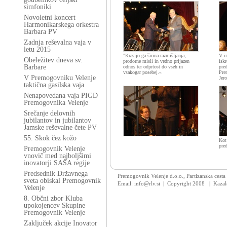
simfoniki
Novoletni koncert
Harmonikarskega orkestra
Barbara PV
Zadnja reševalna vaja v
letu 2015
"Krasijo ga širina razmišljanja,
V i
Obeležitev dneva sv.
prodorne misli in vedno prijazen
iskr
Barbare
odnos ter odprtost do vseh in
pre
vsakogar posebej.«
Pre
V Premogovniku Velenje
Jer
taktična gasilska vaja
Nenapovedana vaja PIGD
Premogovnika Velenje
Srečanje delovnih
jubilantov in jubilantov
Jamske reševalne čete PV
55. Skok čez kožo
Kot 
pre
Premogovnik Velenje
vnovič med najboljšimi
inovatorji SAŠA regije
Predsednik Državnega
Premogovnik Velenje d.o.o., Partizanska cesta
sveta obiskal Premogovnik
Email: info@rlv.si | Copyright 2008
|
Kazal
Velenje
8. Občni zbor Kluba
upokojencev Skupine
Premogovnik Velenje
Zaključek akcije Inovator