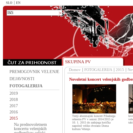
SLO
EN
SKUPINA PV
Domov
FOTOGALERIJA
2015
Nov
PREMOGOVNIK VELENJE
DEJAVNOSTI
Novoletni koncert velenjskih godben
FOTOGALERIJA
2019
2018
2017
2016
Tretji abonmajski koncert Pihalnega
Izv
2015
orkestra PV v sezoni 2014/2015 je
vel
10. 1. 2015 do zadnjega kotička
tak
Na prednovoletnem
napolnil veliko dvorano Doma
koncertu velenjskih
kultura Velenje.
godbenikov celjski