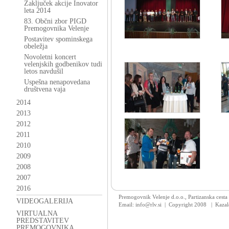
Zaključek akcije Inovator
leta 2014
83. Občni zbor PIGD
Premogovnika Velenje
Postavitev spominskega
obeležja
Novoletni koncert
velenjskih godbenikov tudi
letos navdušil
Uspešna nenapovedana
društvena vaja
2014
2013
2012
2011
2010
2009
2008
2007
2016
Premogovnik Velenje d.o.o., Partizanska cesta
VIDEOGALERIJA
Email: info@rlv.si | Copyright 2008
|
Kazal
VIRTUALNA
PREDSTAVITEV
PREMOGOVNIKA