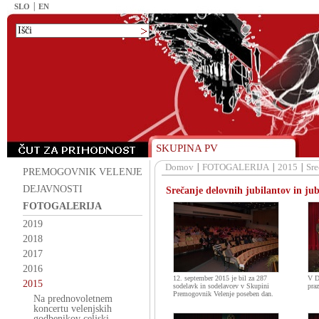
SLO
EN
SKUPINA PV
Domov
FOTOGALERIJA
2015
Sre
PREMOGOVNIK VELENJE
DEJAVNOSTI
Srečanje delovnih jubilantov in ju
FOTOGALERIJA
2019
2018
2017
2016
12. september 2015 je bil za 287
V D
2015
sodelavk in sodelavcev v Skupini
praz
Premogovnik Velenje poseben dan.
Na prednovoletnem
koncertu velenjskih
godbenikov celjski