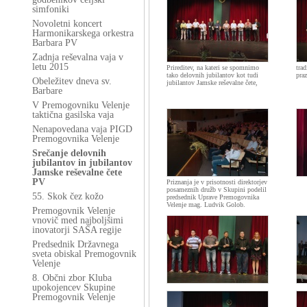
simfoniki
Novoletni koncert
Harmonikarskega orkestra
Barbara PV
Zadnja reševalna vaja v
letu 2015
Prireditev, na kateri se spomnimo
tra
tako delovnih jubilantov kot tudi
pra
Obeležitev dneva sv.
jubilantov Jamske reševalne čete,
Barbare
V Premogovniku Velenje
taktična gasilska vaja
Nenapovedana vaja PIGD
Premogovnika Velenje
Srečanje delovnih
jubilantov in jubilantov
Jamske reševalne čete
PV
Priznanja je v prisotnosti direktorjev
posameznih družb v Skupini podelil
55. Skok čez kožo
predsednik Uprave Premogovnika
Velenje mag. Ludvik Golob.
Premogovnik Velenje
vnovič med najboljšimi
inovatorji SAŠA regije
Predsednik Državnega
sveta obiskal Premogovnik
Velenje
8. Občni zbor Kluba
upokojencev Skupine
Premogovnik Velenje