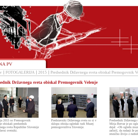
NA PV
v
FOTOGALERIJA
2015
Predsednik Državnega sveta obiskal Premogovnik V
ednik Državnega sveta obiskal Premogovnik Velenje
ja 2015 so Premogovnik
Predstavniki Državnega sveta so si v
Predsednik Državnega 
je obiskali predsednik
sklopu obiska ogledali tudi Muzej
Mitja Bervar je po ogl
nega sveta Republike Slovenije
premogovništva Slovenije.
dejal: »Ob ogledu muz
žavni svetniki.
začutil, da rudarji že po
resnično živijo z rudn