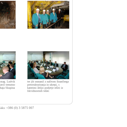
 mag. Ludvik
ter jih seznanil z načrtom finančnega
avil trenutno
prestrukturiranja in ukrepi, s
nahaja Skupina
katerimi želijo podjetje rešiti iz
likvidnostnih težav.
 Faks: +386 (0) 3 5875 007