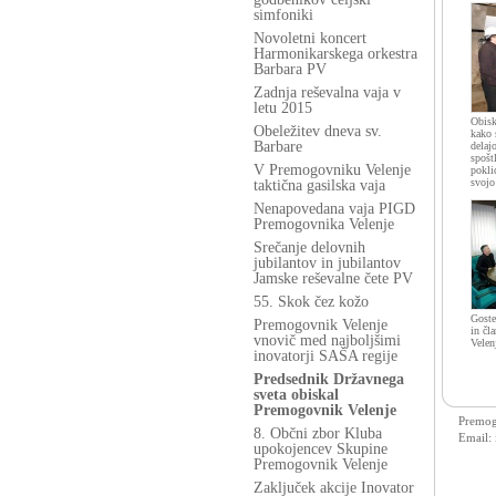
simfoniki
Novoletni koncert
Harmonikarskega orkestra
Barbara PV
Zadnja reševalna vaja v
letu 2015
Obisk
Obeležitev dneva sv.
kako 
Barbare
delaj
spošt
V Premogovniku Velenje
pokli
svojo
taktična gasilska vaja
Nenapovedana vaja PIGD
Premogovnika Velenje
Srečanje delovnih
jubilantov in jubilantov
Jamske reševalne čete PV
55. Skok čez kožo
Goste
Premogovnik Velenje
in čl
vnovič med najboljšimi
Velen
inovatorji SAŠA regije
Predsednik Državnega
sveta obiskal
Premogovnik Velenje
Premogo
8. Občni zbor Kluba
Email:
upokojencev Skupine
Premogovnik Velenje
Zaključek akcije Inovator