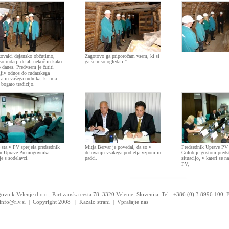
ovalci dejansko občutimo,
Zagotovo ga priporočam vsem, ki si
so rudarji delali nekoč in kako
ga še niso ogledali."
o danes. Predvsem je čutiti
ljiv odnos do rudarskega
ca in vašega rudnika, ki ima
 bogato tradicijo.
 sta v PV sprejela predsednik
Mitja Bervar je povedal, da so v
Predsednik Uprave PV
an Uprave Premogovnika
delovanju vsakega podjetja vzponi in
Golob je gostom predst
je s sodelavci.
padci.
situacijo, v kateri se 
PV,
vnik Velenje d.o.o., Partizanska cesta 78, 3320 Velenje, Slovenija, Tel.: +386 (0) 3 8996 100,
 info@rlv.si | Copyright 2008
|
Kazalo strani
|
Vprašajte nas