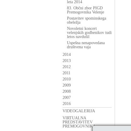
leta 2014
83. Občni zbor PIGD
Premogovnika Velenje
Postavitev spominskega
obeležja
Novoletni koncert
velenjskih godbenikov tudi
letos navdušil
Uspešna nenapovedana
društvena vaja
2014
2013
2012
2011
2010
2009
2008
2007
2016
VIDEOGALERIJA
VIRTUALNA
PREDSTAVITEV
PREMOGOVNIKA