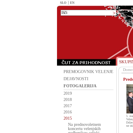
SLO
EN
SKUPI
Domo
PREMOGOVNIK VELENJE
DEJAVNOSTI
Preds
FOTOGALERIJA
2019
2018
2017
2016
5. ma
2015
Velen
Držav
Na prednovoletnem
ter dr
koncertu velenjskih
godbenikov celjski