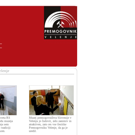
elenje
sveta RS
Muzej premogovništva Slovenije v
edu muzeja
Velenju je čudovit, zelo zanimiv in
eja sem
atraktiven, zato res vse čestitke
 tradiciji
Premogovniku Velenje, da ga je
ikom.
uredil.