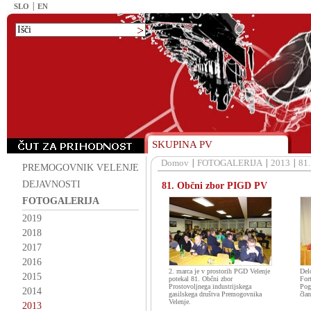
SLO
EN
SKUPINA PV
Domov
FOTOGALERIJA
2013
81.
PREMOGOVNIK VELENJE
DEJAVNOSTI
81. Občni zbor PIGD PV
FOTOGALERIJA
2019
2018
2017
2016
2. marca je v prostorih PGD Velenje
Del
2015
potekal 81. Občni zbor
For
Prostovoljnega industrijskega
Pog
2014
gasilskega društva Premogovnika
član
Velenje.
2013