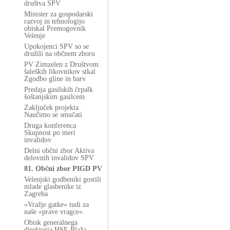
društva SPV
Minister za gospodarski
razvoj in tehnologijo
obiskal Premogovnik
Velenje
Upokojenci SPV so se
družili na občnem zboru
PV Zimzelen z Društvom
šaleških likovnikov stkal
Zgodbo gline in barv
Predaja gasilskih črpalk
šoštanjskim gasilcem
Zaključek projekta
Naučimo se smučati
Druga konferenca
Skupnost po meri
invalidov
Delni občni zbor Aktiva
delovnih invalidov SPV
81. Občni zbor PIGD PV
Velenjski godbeniki gostili
mlade glasbenike iz
Zagreba
»Vražje gatke« tudi za
naše »prave vragce«
Obisk generalnega
direktorja HSE Blaža