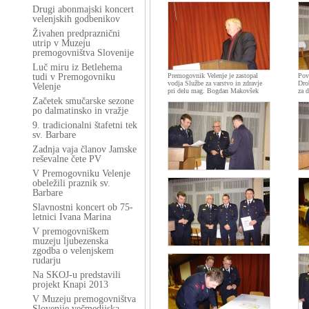
Drugi abonmajski koncert
velenjskih godbenikov
Živahen predpraznični
utrip v Muzeju
premogovništva Slovenije
Luč miru iz Betlehema
tudi v Premogovniku
Premogovnik Velenje je zastopal
Pov
vodja Službe za varstvo in zdravje
Dro
Velenje
pri delu mag. Bogdan Makovšek
za 
Začetek smučarske sezone
po dalmatinsko in vražje
9. tradicionalni štafetni tek
sv. Barbare
Zadnja vaja članov Jamske
reševalne čete PV
V Premogovniku Velenje
obeležili praznik sv.
Barbare
Slavnostni koncert ob 75-
letnici Ivana Marina
V premogovniškem
muzeju ljubezenska
zgodba o velenjskem
rudarju
Na SKOJ-u predstavili
projekt Knapi 2013
V Muzeju premogovništva
Slovenije večmedijska