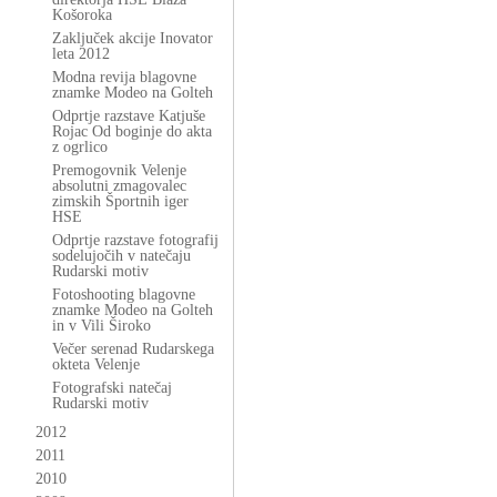
Košoroka
Zaključek akcije Inovator
leta 2012
Modna revija blagovne
znamke Modeo na Golteh
Odprtje razstave Katjuše
Rojac Od boginje do akta
z ogrlico
Premogovnik Velenje
absolutni zmagovalec
zimskih Športnih iger
HSE
Odprtje razstave fotografij
sodelujočih v natečaju
Rudarski motiv
Fotoshooting blagovne
znamke Modeo na Golteh
in v Vili Široko
Večer serenad Rudarskega
okteta Velenje
Fotografski natečaj
Rudarski motiv
2012
2011
2010