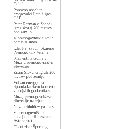
Golteh
Ponovno absolutni
zmagovalci Letnih iger
HSE
Peter Rezman o Zahodu
jame skoraj 200 metrov
pod zemljo
V premogovniških rovih
odmeval smeh
Izlet Naj skupin Skupine
Premogovnik Velenje
Klementina Golija v
Muzeju premogovništva
Slovenije
Znani Slovenci igrali 200
metrov pod zemljo
Vulkan energije na
Spomladanskem koncertu
velenjskih godbenikov
Muzej premogovništva
Slovenije na sejmih
Nova pridobitev gasilcev
V premogovniškem
muzeju odprli razstavo
Avtoportreti 2
Občni zbor Športnega