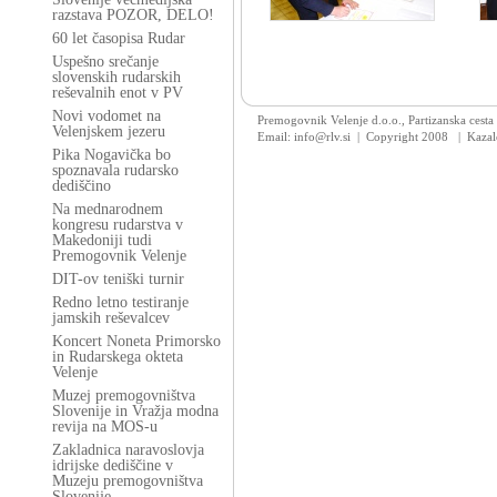
razstava POZOR, DELO!
60 let časopisa Rudar
Uspešno srečanje
slovenskih rudarskih
reševalnih enot v PV
Novi vodomet na
Premogovnik Velenje d.o.o., Partizanska cesta
Velenjskem jezeru
Email: info@rlv.si | Copyright 2008
|
Kazal
Pika Nogavička bo
spoznavala rudarsko
dediščino
Na mednarodnem
kongresu rudarstva v
Makedoniji tudi
Premogovnik Velenje
DIT-ov teniški turnir
Redno letno testiranje
jamskih reševalcev
Koncert Noneta Primorsko
in Rudarskega okteta
Velenje
Muzej premogovništva
Slovenije in Vražja modna
revija na MOS-u
Zakladnica naravoslovja
idrijske dediščine v
Muzeju premogovništva
Slovenije