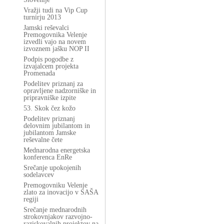
Vražji tudi na Vip Cup
turnirju 2013
Jamski reševalci
Premogovnika Velenje
izvedli vajo na novem
izvoznem jašku NOP II
Podpis pogodbe z
izvajalcem projekta
Promenada
Podelitev priznanj za
opravljene nadzorniške in
pripravniške izpite
53. Skok čez kožo
Podelitev priznanj
delovnim jubilantom in
jubilantom Jamske
reševalne čete
Mednarodna energetska
konferenca EnRe
Srečanje upokojenih
sodelavcev
Premogovniku Velenje
zlato za inovacijo v SAŠA
regiji
Srečanje mednarodnih
strokovnjakov razvojno-
raziskovalnih projektov na