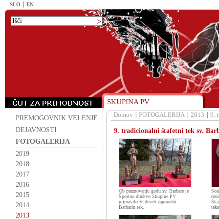
SLO
EN
SKUPINA PV
Domov
FOTOGALERIJA
2013
9. 
PREMOGOVNIK VELENJE
DEJAVNOSTI
9. tradicionalni štafetni tek sv. Bar
FOTOGALERIJA
2019
2018
2017
2016
Ob praznovanju godu sv. Barbare je
Son
2015
Športno društvo Skupine PV
dec
pripravilo že deveti zaporedni
Ška
2014
Barbarin tek.
teka
2013