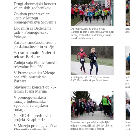
Drugi abonmajski koncert
velenjskih godbenikov
Živahen predpraznični
utrip v Muzeju
premogovništva Slovenije
Luč miru iz Betlehema
Da tekmovanje za pokal svete
ampa
tudi v Premogovniku
Barbare iz leta v leto postaja vse bolj
dos
in bolj vrhunsko ne dokazuje samo
Velenje
število udeležencev,
Začetek smučarske sezone
po dalmatinsko in vražje
9. tradicionalni štafetni
tek sv. Barbare
Zadnja vaja članov Jamske
reševalne čete PV
V Premogovniku Velenje
obeležili praznik sv.
V kategoriji do 72 let je s časom
V k
0:47:10 slavila ekipa Borči team.
vso
Barbare
pre
Slavnostni koncert ob 75-
klu
letnici Ivana Marina
V premogovniškem
muzeju ljubezenska
zgodba o velenjskem
rudarju
Na SKOJ-u predstavili
projekt Knapi 2013
Panaceo team pa je bila najboljša
Na 
V Muzeju premogovništva
ekipa v kategoriji od 160 do 199 let,
je 
zmago so si pritekli s časom
1, k
Slovenije večmedijska