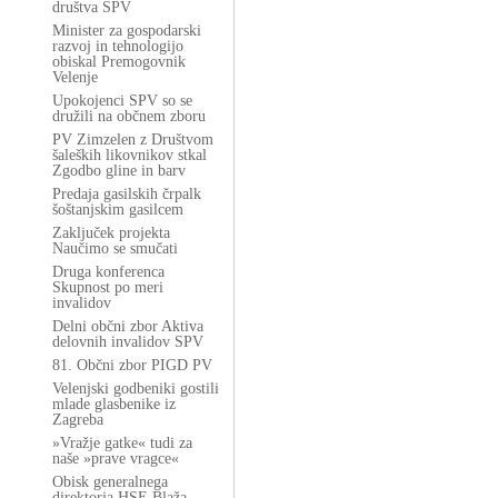
društva SPV
Minister za gospodarski
razvoj in tehnologijo
obiskal Premogovnik
Velenje
Upokojenci SPV so se
družili na občnem zboru
PV Zimzelen z Društvom
šaleških likovnikov stkal
Zgodbo gline in barv
Predaja gasilskih črpalk
šoštanjskim gasilcem
Zaključek projekta
Naučimo se smučati
Druga konferenca
Skupnost po meri
invalidov
Delni občni zbor Aktiva
delovnih invalidov SPV
81. Občni zbor PIGD PV
Velenjski godbeniki gostili
mlade glasbenike iz
Zagreba
»Vražje gatke« tudi za
naše »prave vragce«
Obisk generalnega
direktorja HSE Blaža