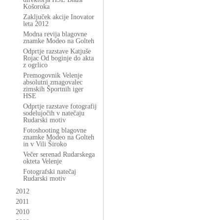
Košoroka
Zaključek akcije Inovator
leta 2012
Modna revija blagovne
znamke Modeo na Golteh
Odprtje razstave Katjuše
Rojac Od boginje do akta
z ogrlico
Premogovnik Velenje
absolutni zmagovalec
zimskih Športnih iger
HSE
Odprtje razstave fotografij
sodelujočih v natečaju
Rudarski motiv
Fotoshooting blagovne
znamke Modeo na Golteh
in v Vili Široko
Večer serenad Rudarskega
okteta Velenje
Fotografski natečaj
Rudarski motiv
2012
2011
2010