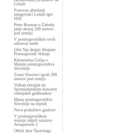
Golteh
Ponovno absolutni
zmagovalci Letnih iger
HSE
Peter Rezman o Zahodu
jame skoraj 200 metrov
pod zemljo
V premogovniških rovih
odmeval smeh
Izlet Naj skupin Skupine
Premogovnik Velenje
Klementina Golija v
Muzeju premogovništva
Slovenije
Znani Slovenci igrali 200
metrov pod zemljo
Vulkan energije na
Spomladanskem koncertu
velenjskih godbenikov
Muzej premogovništva
Slovenije na sejmih
Nova pridobitev gasilcev
V premogovniškem
muzeju odprli razstavo
Avtoportreti 2
Občni zbor Športnega