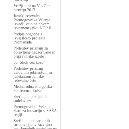
Vražji tudi na Vip Cup
turnirju 2013
Jamski reševalci
Premogovnika Velenje
izvedli vajo na novem
izvoznem jašku NOP II
Podpis pogodbe z
izvajalcem projekta
Promenada
Podelitev priznanj za
opravljene nadzorniške in
pripravniške izpite
53. Skok čez kožo
Podelitev priznanj
delovnim jubilantom in
jubilantom Jamske
reševalne čete
Mednarodna energetska
konferenca EnRe
Srečanje upokojenih
sodelavcev
Premogovniku Velenje
zlato za inovacijo v SAŠA
regiji
Srečanje mednarodnih
strokovnjakov razvojno-
raziskovalnih projektov na