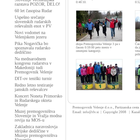
0:48:10.
0:5
razstava POZOR, DELO!
60 let časopisa Rudar
Uspešno srečanje
slovenskih rudarskih
reševalnih enot v PV
Novi vodomet na
Velenjskem jezeru
Pika Nogavička bo
ekipa Premogovnika Velenje 3 pa s
Čas
spoznavala rudarsko
časom 0:59:00 peto mesto v
da 
omenjeni kategoriji.
ves
dediščino
prih
Na mednarodnem
kongresu rudarstva v
Makedoniji tudi
Premogovnik Velenje
DIT-ov teniški turnir
Redno letno testiranje
jamskih reševalcev
Koncert Noneta Primorsko
in Rudarskega okteta
Velenje
Premogovnik Velenje d.o.o., Partizanska cesta
Muzej premogovništva
Email: info@rlv.si | Copyright 2008
|
Kazal
Slovenije in Vražja modna
revija na MOS-u
Zakladnica naravoslovja
idrijske dediščine v
Muzeju premogovništva
Slovenije