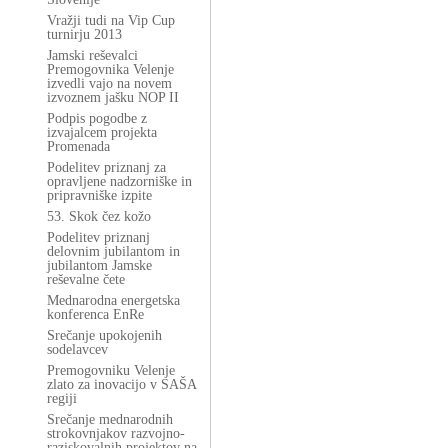
Vražji tudi na Vip Cup
turnirju 2013
Jamski reševalci
Premogovnika Velenje
izvedli vajo na novem
izvoznem jašku NOP II
Podpis pogodbe z
izvajalcem projekta
Promenada
Podelitev priznanj za
opravljene nadzorniške in
pripravniške izpite
53. Skok čez kožo
Podelitev priznanj
delovnim jubilantom in
jubilantom Jamske
reševalne čete
Mednarodna energetska
konferenca EnRe
Srečanje upokojenih
sodelavcev
Premogovniku Velenje
zlato za inovacijo v SAŠA
regiji
Srečanje mednarodnih
strokovnjakov razvojno-
raziskovalnih projektov na