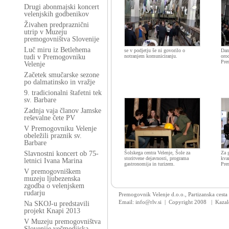
Drugi abonmajski koncert
velenjskih godbenikov
Živahen predpraznični
utrip v Muzeju
premogovništva Slovenije
Luč miru iz Betlehema
se v podjetju še ni govorilo o
Dan
tudi v Premogovniku
notranjem komuniciranju.
oro
Pre
Velenje
Začetek smučarske sezone
po dalmatinsko in vražje
9. tradicionalni štafetni tek
sv. Barbare
Zadnja vaja članov Jamske
reševalne čete PV
V Premogovniku Velenje
obeležili praznik sv.
Barbare
Slavnostni koncert ob 75-
Šolskega centra Velenje, Šole za
Za 
storitvene dejavnosti, programa
kvar
letnici Ivana Marina
gastronomija in turizem.
Pre
V premogovniškem
muzeju ljubezenska
zgodba o velenjskem
rudarju
Premogovnik Velenje d.o.o., Partizanska cesta
Email: info@rlv.si | Copyright 2008
|
Kazal
Na SKOJ-u predstavili
projekt Knapi 2013
V Muzeju premogovništva
Slovenije večmedijska