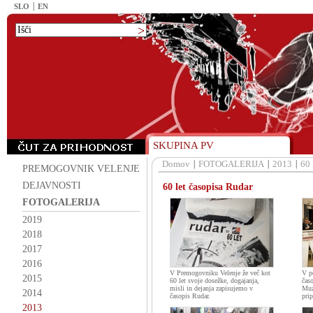
SLO
EN
SKUPINA PV
Domov
FOTOGALERIJA
2013
60 
PREMOGOVNIK VELENJE
DEJAVNOSTI
60 let časopisa Rudar
FOTOGALERIJA
2019
2018
2017
2016
V Premogovniku Velenje že več kot
V p
2015
60 let svoje dosežke, dogajanja,
čas
misli in dejanja zapisujemo v
Muz
2014
časopis Rudar.
prip
2013