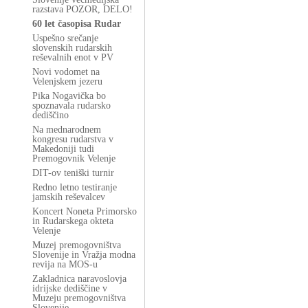
razstava POZOR, DELO!
60 let časopisa Rudar
Uspešno srečanje
slovenskih rudarskih
reševalnih enot v PV
Novi vodomet na
Velenjskem jezeru
Pika Nogavička bo
spoznavala rudarsko
dediščino
Na mednarodnem
kongresu rudarstva v
Makedoniji tudi
Premogovnik Velenje
DIT-ov teniški turnir
Redno letno testiranje
jamskih reševalcev
Koncert Noneta Primorsko
in Rudarskega okteta
Velenje
Muzej premogovništva
Slovenije in Vražja modna
revija na MOS-u
Zakladnica naravoslovja
idrijske dediščine v
Muzeju premogovništva
Slovenije