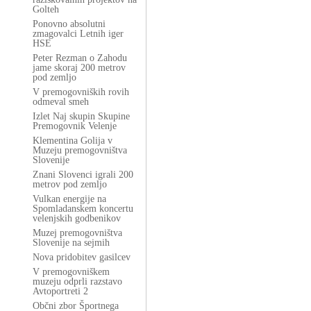
Golteh
Ponovno absolutni
zmagovalci Letnih iger
HSE
Peter Rezman o Zahodu
jame skoraj 200 metrov
pod zemljo
V premogovniških rovih
odmeval smeh
Izlet Naj skupin Skupine
Premogovnik Velenje
Klementina Golija v
Muzeju premogovništva
Slovenije
Znani Slovenci igrali 200
metrov pod zemljo
Vulkan energije na
Spomladanskem koncertu
velenjskih godbenikov
Muzej premogovništva
Slovenije na sejmih
Nova pridobitev gasilcev
V premogovniškem
muzeju odprli razstavo
Avtoportreti 2
Občni zbor Športnega