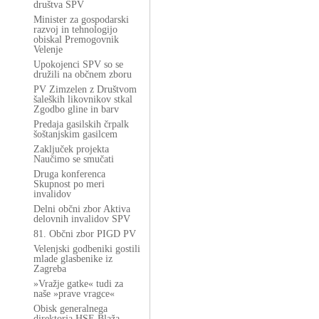
društva SPV
Minister za gospodarski
razvoj in tehnologijo
obiskal Premogovnik
Velenje
Upokojenci SPV so se
družili na občnem zboru
PV Zimzelen z Društvom
šaleških likovnikov stkal
Zgodbo gline in barv
Predaja gasilskih črpalk
šoštanjskim gasilcem
Zaključek projekta
Naučimo se smučati
Druga konferenca
Skupnost po meri
invalidov
Delni občni zbor Aktiva
delovnih invalidov SPV
81. Občni zbor PIGD PV
Velenjski godbeniki gostili
mlade glasbenike iz
Zagreba
»Vražje gatke« tudi za
naše »prave vragce«
Obisk generalnega
direktorja HSE Blaža