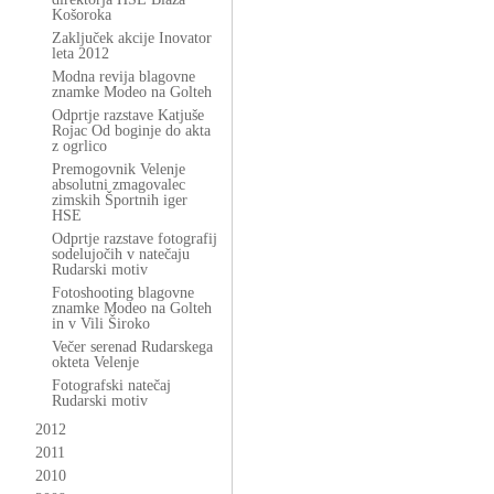
Košoroka
Zaključek akcije Inovator
leta 2012
Modna revija blagovne
znamke Modeo na Golteh
Odprtje razstave Katjuše
Rojac Od boginje do akta
z ogrlico
Premogovnik Velenje
absolutni zmagovalec
zimskih Športnih iger
HSE
Odprtje razstave fotografij
sodelujočih v natečaju
Rudarski motiv
Fotoshooting blagovne
znamke Modeo na Golteh
in v Vili Široko
Večer serenad Rudarskega
okteta Velenje
Fotografski natečaj
Rudarski motiv
2012
2011
2010