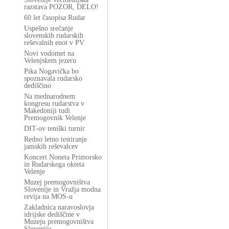
razstava POZOR, DELO!
60 let časopisa Rudar
Uspešno srečanje
slovenskih rudarskih
reševalnih enot v PV
Novi vodomet na
Velenjskem jezeru
Pika Nogavička bo
spoznavala rudarsko
dediščino
Na mednarodnem
kongresu rudarstva v
Makedoniji tudi
Premogovnik Velenje
DIT-ov teniški turnir
Redno letno testiranje
jamskih reševalcev
Koncert Noneta Primorsko
in Rudarskega okteta
Velenje
Muzej premogovništva
Slovenije in Vražja modna
revija na MOS-u
Zakladnica naravoslovja
idrijske dediščine v
Muzeju premogovništva
Slovenije