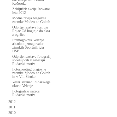
Košoroka
Zaključek akcije Inovator
leta 2012
Modna revija blagovne
znamke Modeo na Golteh
Odprtje razstave Katjuše
Rojac Od boginje do akta
z ogrlico
Premogovnik Velenje
absolutni zmagovalec
zimskih Športnih iger
HSE
Odprtje razstave fotografij
sodelujočih v natečaju
Rudarski motiv
Fotoshooting blagovne
znamke Modeo na Golteh
in v Vili Široko
Večer serenad Rudarskega
okteta Velenje
Fotografski natečaj
Rudarski motiv
2012
2011
2010