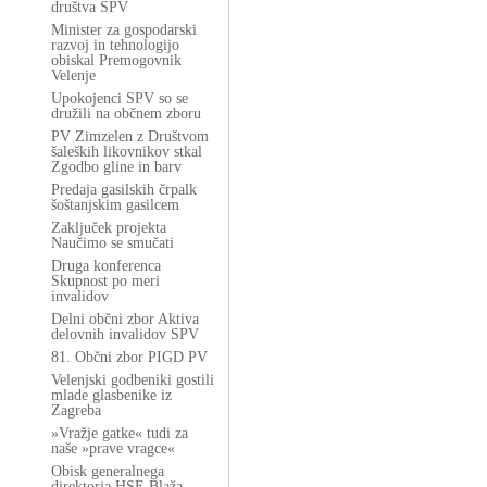
društva SPV
Minister za gospodarski
razvoj in tehnologijo
obiskal Premogovnik
Velenje
Upokojenci SPV so se
družili na občnem zboru
PV Zimzelen z Društvom
šaleških likovnikov stkal
Zgodbo gline in barv
Predaja gasilskih črpalk
šoštanjskim gasilcem
Zaključek projekta
Naučimo se smučati
Druga konferenca
Skupnost po meri
invalidov
Delni občni zbor Aktiva
delovnih invalidov SPV
81. Občni zbor PIGD PV
Velenjski godbeniki gostili
mlade glasbenike iz
Zagreba
»Vražje gatke« tudi za
naše »prave vragce«
Obisk generalnega
direktorja HSE Blaža