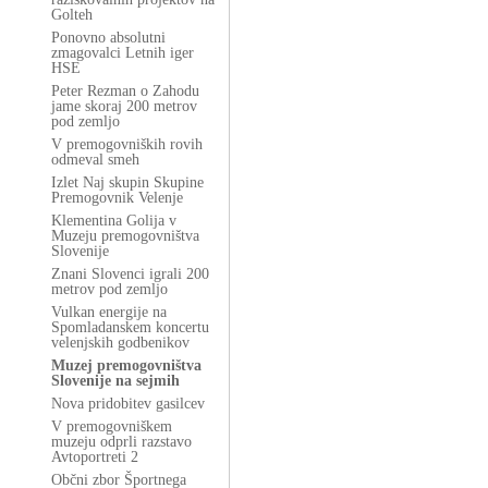
Golteh
Ponovno absolutni
zmagovalci Letnih iger
HSE
Peter Rezman o Zahodu
jame skoraj 200 metrov
pod zemljo
V premogovniških rovih
odmeval smeh
Izlet Naj skupin Skupine
Premogovnik Velenje
Klementina Golija v
Muzeju premogovništva
Slovenije
Znani Slovenci igrali 200
metrov pod zemljo
Vulkan energije na
Spomladanskem koncertu
velenjskih godbenikov
Muzej premogovništva
Slovenije na sejmih
Nova pridobitev gasilcev
V premogovniškem
muzeju odprli razstavo
Avtoportreti 2
Občni zbor Športnega