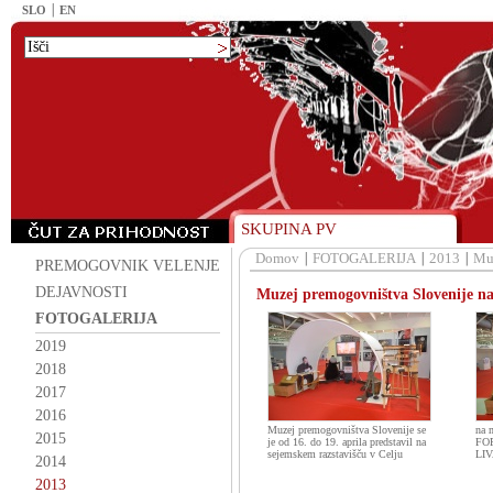
SLO
EN
SKUPINA PV
Domov
FOTOGALERIJA
2013
Muz
PREMOGOVNIK VELENJE
DEJAVNOSTI
Muzej premogovništva Slovenije na
FOTOGALERIJA
2019
2018
2017
2016
Muzej premogovništva Slovenije se
na 
2015
je od 16. do 19. aprila predstavil na
FO
sejemskem razstavišču v Celju
LI
2014
2013