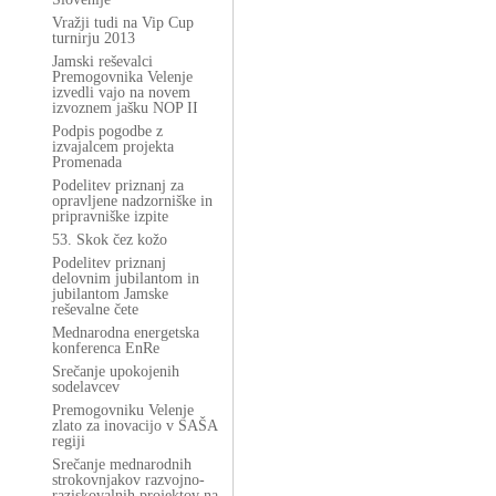
Vražji tudi na Vip Cup
turnirju 2013
Jamski reševalci
Premogovnika Velenje
izvedli vajo na novem
izvoznem jašku NOP II
Podpis pogodbe z
izvajalcem projekta
Promenada
Podelitev priznanj za
opravljene nadzorniške in
pripravniške izpite
53. Skok čez kožo
Podelitev priznanj
delovnim jubilantom in
jubilantom Jamske
reševalne čete
Mednarodna energetska
konferenca EnRe
Srečanje upokojenih
sodelavcev
Premogovniku Velenje
zlato za inovacijo v SAŠA
regiji
Srečanje mednarodnih
strokovnjakov razvojno-
raziskovalnih projektov na