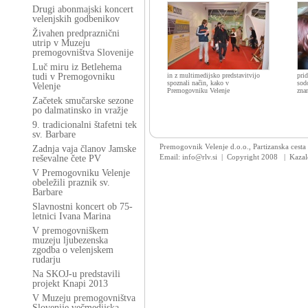
Drugi abonmajski koncert
velenjskih godbenikov
Živahen predpraznični
utrip v Muzeju
premogovništva Slovenije
Luč miru iz Betlehema
tudi v Premogovniku
in z multimedijsko predstavitvijo
pri
spoznali način, kako v
sod
Velenje
Premogovniku Velenje
zna
Začetek smučarske sezone
po dalmatinsko in vražje
9. tradicionalni štafetni tek
sv. Barbare
Premogovnik Velenje d.o.o., Partizanska cesta
Zadnja vaja članov Jamske
Email: info@rlv.si | Copyright 2008
|
Kazal
reševalne čete PV
V Premogovniku Velenje
obeležili praznik sv.
Barbare
Slavnostni koncert ob 75-
letnici Ivana Marina
V premogovniškem
muzeju ljubezenska
zgodba o velenjskem
rudarju
Na SKOJ-u predstavili
projekt Knapi 2013
V Muzeju premogovništva
Slovenije večmedijska