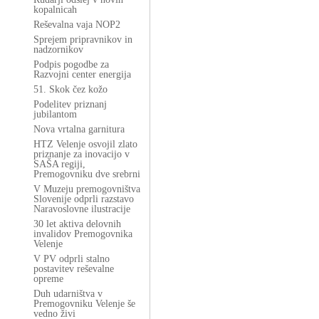
kopalnicah
Reševalna vaja NOP2
Sprejem pripravnikov in
nadzornikov
Podpis pogodbe za
Razvojni center energija
51. Skok čez kožo
Podelitev priznanj
jubilantom
Nova vrtalna garnitura
HTZ Velenje osvojil zlato
priznanje za inovacijo v
SAŠA regiji,
Premogovniku dve srebrni
V Muzeju premogovništva
Slovenije odprli razstavo
Naravoslovne ilustracije
30 let aktiva delovnih
invalidov Premogovnika
Velenje
V PV odprli stalno
postavitev reševalne
opreme
Duh udarništva v
Premogovniku Velenje še
vedno živi