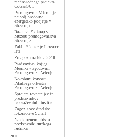
mednarodnega projekta
CoGasOUT
Premogovnik Velenje je
najbolj prodorno
energetsko podjetje v
Sloveniji
Razstava Ex knap v
Muzeju premogovništva
Slovenije
Zaključek akcije Inovator
leta
Zmagovalna ideja 2010
Predstavitev knjige
Mejniki v zgodovini
Premogovnika Velenje
Novoletni koncert
Pihalnega orkestra
Premogovnika Velenje
Sprejem ravnateljev in
predstavnikov
izobraževalnih institucij
Zagon nove dizelske
lokomotive Scharf
Na delovnem obisku
predstavniki turškega
rudnika
2010