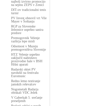
najbolj izvirno promocijo
na sejmu ZEPS v Zenici
DIT-ov tradicionalni tenis
turnir
PV Invest obnovil vrt Vile
Mayer v Šoštanju
RGP za Slovenske
železnice uspešno sanira
predore
Premogovnik Velenje
razširja lepe misli
Odsotnost v Muzeju
premogovništva Slovenije
HTZ Velenje uspešno
zaključil nadzidavo
proizvodne hale v BSH
Hišni aparati
Rudarski oktet PV
navdušil na festivalu
Euromusic
Redno letno testiranje
jamskih reševalcev
Nogometaši Rudarja
obiskali VDC Ježek
V Gaberkah 5. srečanje
preseljenih
Rudarji odslej v novih