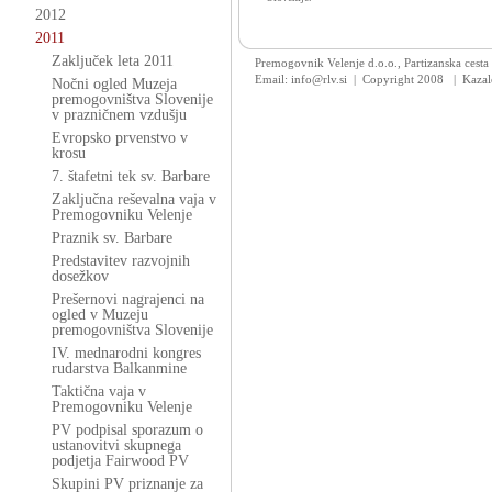
2012
2011
Zaključek leta 2011
Premogovnik Velenje d.o.o., Partizanska cesta
Email: info@rlv.si | Copyright 2008
|
Kazal
Nočni ogled Muzeja
premogovništva Slovenije
v prazničnem vzdušju
Evropsko prvenstvo v
krosu
7. štafetni tek sv. Barbare
Zaključna reševalna vaja v
Premogovniku Velenje
Praznik sv. Barbare
Predstavitev razvojnih
dosežkov
Prešernovi nagrajenci na
ogled v Muzeju
premogovništva Slovenije
IV. mednarodni kongres
rudarstva Balkanmine
Taktična vaja v
Premogovniku Velenje
PV podpisal sporazum o
ustanovitvi skupnega
podjetja Fairwood PV
Skupini PV priznanje za