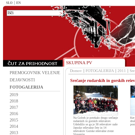
SLO
EN
SKUPINA PV
Domov
FOTOGALERIJA
2011
Sre
PREMOGOVNIK VELENJE
DEJAVNOSTI
Srečanje rudarskih in gorskih reše
FOTOGALERIJA
2019
2018
2017
2016
Na Golteh je potekalo drugo srečanje
Ker
2015
rudarskih in gorskih reševalcev.
druž
Udeležilo se ga je 38 reševalcev naše
pom
2014
Jamske reševalne čete in 14
reševalcev Gorske reševalne zveze
2013
Slovenije.