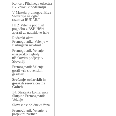
Koncert Pihalnega orkestra
PV Zvoki v podzemlju
V Muzeju premogovništva
Slovenije na ogled
razstava RUDARJI
HTZ Velenje podpisal
pogodbo z BSH Hišni
aparati za nadzidavo hale
Rudarski oktet
Premogovnika Velenje v
Esslingenu navdušil
Premogovnik Velenje -
energetsko najbolj
učinkovito podjetje v
Sloveniji
Premogovnik Velenje
gostil vrh slovenskih
gasilcev
Srečanje rudarskih in
gorskih reševalcev na
Golteh
14. Strateška konferenca
Skupine Premogovnik
Velenje
Slovesnost ob dnevu žena
Premogovnik Velenje je
projektni partner