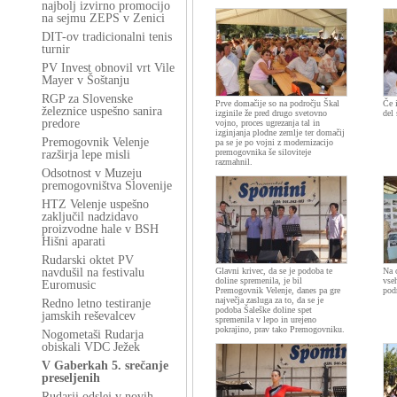
najbolj izvirno promocijo
na sejmu ZEPS v Zenici
DIT-ov tradicionalni tenis
turnir
PV Invest obnovil vrt Vile
Mayer v Šoštanju
RGP za Slovenske
Prve domačije so na področju Škal
Če 
železnice uspešno sanira
izginile že pred drugo svetovno
del 
predore
vojno, proces ugrezanja tal in
izginjanja plodne zemlje ter domačij
Premogovnik Velenje
pa se je po vojni z modernizacijo
premogovnika še siloviteje
razširja lepe misli
razmahnil.
Odsotnost v Muzeju
premogovništva Slovenije
HTZ Velenje uspešno
zaključil nadzidavo
proizvodne hale v BSH
Hišni aparati
Rudarski oktet PV
navdušil na festivalu
Glavni krivec, da se je podoba te
Na o
doline spremenila, je bil
vse
Euromusic
Premogovnik Velenje, danes pa gre
pod
največja zasluga za to, da se je
Redno letno testiranje
podoba Šaleške doline spet
jamskih reševalcev
spremenila v lepo in urejeno
pokrajino, prav tako Premogovniku.
Nogometaši Rudarja
obiskali VDC Ježek
V Gaberkah 5. srečanje
preseljenih
Rudarji odslej v novih