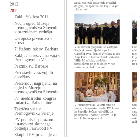
zaradi posledic rudarjenja preseliti
2012
drugam, in spominu na kraje, ki jih
zdaj ni več.
2011
Zaključek leta 2011
Nočni ogled Muzeja
premogovništva Slovenije
v prazničnem vzdušju
Evropsko prvenstvo v
krosu
V kulturnem programu so nastopili
Obe
7. štafetni tek sv. Barbare
Rudarski oktet, ljudske pevke
ude
Gaberški cvet, članica Twirling kluba
met
Zaključna reševalna vaja v
Anja Drev in harmonikarski orkester
ki j
Premogovniku Velenje
Vilija Mravljaka, za dobro
pren
razpoloženje pa je še dolgo v noč
ter
Praznik sv. Barbare
skrbel ansambel Spomini.
Predstavitev razvojnih
dosežkov
Prešernovi nagrajenci na
ogled v Muzeju
premogovništva Slovenije
IV. mednarodni kongres
rudarstva Balkanmine
V Premogovniku Velenje smo se
Sana
skupaj s hčerinsko družbo PV Invest
izbo
Taktična vaja v
in Župnijo Šoštanj odločili, da
san
Premogovniku Velenje
pristopimo k sanaciji cerkve, ki je
Šošt
tudi kulturni spomenik.
nek
PV podpisal sporazum o
tud
ustanovitvi skupnega
podjetja Fairwood PV
Skupini PV priznanje za