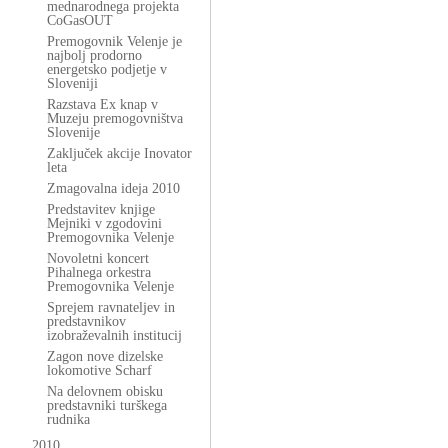
mednarodnega projekta
CoGasOUT
Premogovnik Velenje je
najbolj prodorno
energetsko podjetje v
Sloveniji
Razstava Ex knap v
Muzeju premogovništva
Slovenije
Zaključek akcije Inovator
leta
Zmagovalna ideja 2010
Predstavitev knjige
Mejniki v zgodovini
Premogovnika Velenje
Novoletni koncert
Pihalnega orkestra
Premogovnika Velenje
Sprejem ravnateljev in
predstavnikov
izobraževalnih institucij
Zagon nove dizelske
lokomotive Scharf
Na delovnem obisku
predstavniki turškega
rudnika
2010