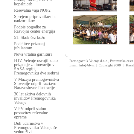
kopalnicah
Reševalna vaja NOP2
Sprejem pripravnikov in
nadzornikov
Podpis pogodbe za
Razvojni center energija
51. Skok čez kožo
Podelitev priznanj
jubilantom
Nova vrtalna garnitura
HTZ Velenje osvojil zlato
Premogovnik Velenje d.o.o., Partizanska cesta
priznanje za inovacijo v
Email: info@rlv.si | Copyright 2008
|
Kazal
SAŠA regiji,
Premogovniku dve srebrni
V Muzeju premogovništva
Slovenije odprli razstavo
Naravoslovne ilustracije
30 let aktiva delovnih
invalidov Premogovnika
Velenje
V PV odprli stalno
postavitev reševalne
opreme
Duh udarništva v
Premogovniku Velenje še
vedno živi