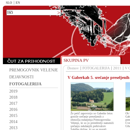
SLO
EN
SKUPINA PV
Domov
FOTOGALERIJA
2011
V G
PREMOGOVNIK VELENJE
DEJAVNOSTI
V Gaberkah 5. srečanje preseljenih
FOTOGALERIJA
2019
2018
2017
2016
Že petič zapovrstjo so Gaberke letos
Ob 
2015
gostile srečanje preseljenih z
Gab
območja rudarjenja Premogovnika
pre
2014
Velenje, ki so jo prireditelji namenili
Cve
srečanju nekdanjih prebivalcev
Urh
2013
Šaleške doline, ki so se morali