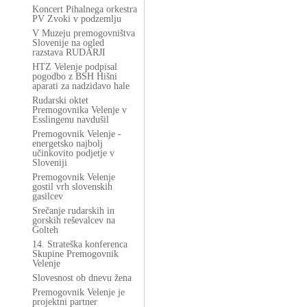
Koncert Pihalnega orkestra
PV Zvoki v podzemlju
V Muzeju premogovništva
Slovenije na ogled
razstava RUDARJI
HTZ Velenje podpisal
pogodbo z BSH Hišni
aparati za nadzidavo hale
Rudarski oktet
Premogovnika Velenje v
Esslingenu navdušil
Premogovnik Velenje -
energetsko najbolj
učinkovito podjetje v
Sloveniji
Premogovnik Velenje
gostil vrh slovenskih
gasilcev
Srečanje rudarskih in
gorskih reševalcev na
Golteh
14. Strateška konferenca
Skupine Premogovnik
Velenje
Slovesnost ob dnevu žena
Premogovnik Velenje je
projektni partner