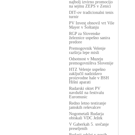
najbolj izvirno promocijo
na sejmu ZEPS v Zenici
DIT-ov tradicionalni tenis
turnir
PV Invest obnovil vrt Vile
Mayer v Šoštanju
RGP za Slovenske
železnice uspešno sanira
predore
Premogovnik Velenje
razširja lepe misli
Odsotnost v Muzeju
premogovništva Slovenije
HTZ Velenje uspešno
zaključil nadzidavo
proizvodne hale v BSH
Hišni aparati
Rudarski oktet PV
navdušil na festivalu
Euromusic
Redno letno testiranje
jamskih reševalcev
Nogometaši Rudarja
obiskali VDC Ježek
V Gaberkah 5. srečanje
preseljenih
Rudarji odslej v novih