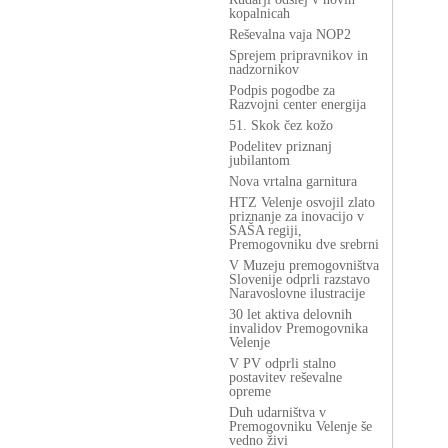
kopalnicah
Reševalna vaja NOP2
Sprejem pripravnikov in
nadzornikov
Podpis pogodbe za
Razvojni center energija
51. Skok čez kožo
Podelitev priznanj
jubilantom
Nova vrtalna garnitura
HTZ Velenje osvojil zlato
priznanje za inovacijo v
SAŠA regiji,
Premogovniku dve srebrni
V Muzeju premogovništva
Slovenije odprli razstavo
Naravoslovne ilustracije
30 let aktiva delovnih
invalidov Premogovnika
Velenje
V PV odprli stalno
postavitev reševalne
opreme
Duh udarništva v
Premogovniku Velenje še
vedno živi