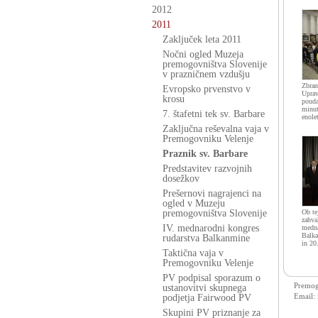
2012
2011
Zaključek leta 2011
Nočni ogled Muzeja
premogovništva Slovenije
v prazničnem vzdušju
Zbran
Evropsko prvenstvo v
Uprav
krosu
pouda
minut
7. štafetni tek sv. Barbare
enole
Zaključna reševalna vaja v
Premogovniku Velenje
Praznik sv. Barbare
Predstavitev razvojnih
dosežkov
Prešernovi nagrajenci na
ogled v Muzeju
premogovništva Slovenije
Ob te
zahva
IV. mednarodni kongres
medna
Balka
rudarstva Balkanmine
in 20
Taktična vaja v
Premogovniku Velenje
PV podpisal sporazum o
Premogo
ustanovitvi skupnega
Email:
podjetja Fairwood PV
Skupini PV priznanje za