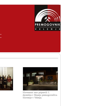
Slovesnost smo pripravili 1.
decembra v Muzeju premogovništva
Slovenije v Velenju.