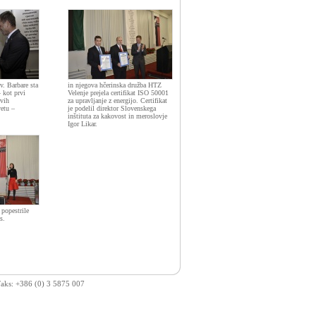
v. Barbare sta
in njegova hčerinska družba HTZ
 kot prvi
Velenje prejela certifikat ISO 50001
rvih
za upravljanje z energijo. Certifikat
vetu –
je podelil direktor Slovenskega
inštituta za kakovost in meroslovje
Igor Likar.
 popestrile
s.
 Faks: +386 (0) 3 5875 007