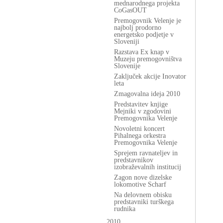
mednarodnega projekta
CoGasOUT
Premogovnik Velenje je
najbolj prodorno
energetsko podjetje v
Sloveniji
Razstava Ex knap v
Muzeju premogovništva
Slovenije
Zaključek akcije Inovator
leta
Zmagovalna ideja 2010
Predstavitev knjige
Mejniki v zgodovini
Premogovnika Velenje
Novoletni koncert
Pihalnega orkestra
Premogovnika Velenje
Sprejem ravnateljev in
predstavnikov
izobraževalnih institucij
Zagon nove dizelske
lokomotive Scharf
Na delovnem obisku
predstavniki turškega
rudnika
2010