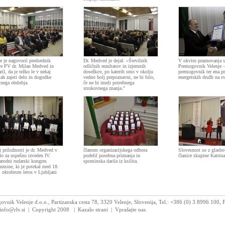
e je nagovoril predsednik
Dr. Medved je dejal: »Številnih
V okviru praznovanja s
e PV dr. Milan Medved in
odličnih rezultatov in izjemnih
Premogovnik Velenje –
ril, da je težko le v nekaj
dosežkov, po katerih smo v okolju
premogovnik ter ena p
ah zajeti delo in dogodke
vedno bolj prepoznavni, ne bi bilo,
energetskih družb na s
tnega obdobja.
če ne bi imeli potrebnega
strokovnega znanja."
j priložnosti je dr. Medved v
članom organizacijskega odbora
Slovesnost so z glasbo
lo za uspešno izveden IV.
podelil posebna priznanja in
članice skupine Katrina
rodni rudarski kongres
spominska darila iz ksilita.
nmine, ki je potekal med 18.
. oktobrom letos v Ljubljani
vnik Velenje d.o.o., Partizanska cesta 78, 3320 Velenje, Slovenija, Tel.: +386 (0) 3 8996 100,
 info@rlv.si | Copyright 2008
|
Kazalo strani
|
Vprašajte nas