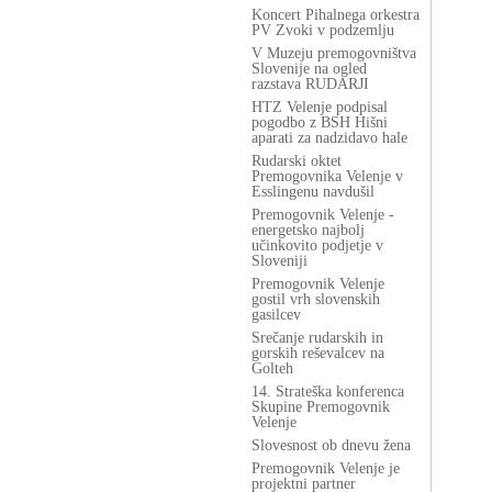
Koncert Pihalnega orkestra
PV Zvoki v podzemlju
V Muzeju premogovništva
Slovenije na ogled
razstava RUDARJI
HTZ Velenje podpisal
pogodbo z BSH Hišni
aparati za nadzidavo hale
Rudarski oktet
Premogovnika Velenje v
Esslingenu navdušil
Premogovnik Velenje -
energetsko najbolj
učinkovito podjetje v
Sloveniji
Premogovnik Velenje
gostil vrh slovenskih
gasilcev
Srečanje rudarskih in
gorskih reševalcev na
Golteh
14. Strateška konferenca
Skupine Premogovnik
Velenje
Slovesnost ob dnevu žena
Premogovnik Velenje je
projektni partner