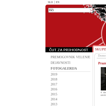
SLO
EN
SKUPI
Domo
PREMOGOVNIK VELENJE
DEJAVNOSTI
Prazn
FOTOGALERIJA
2019
2018
2017
2016
4. de
2015
zavet
2014
2013