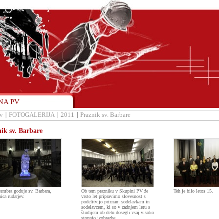
NA PV
v
FOTOGALERIJA
2011
Praznik sv. Barbare
ik sv. Barbare
cembra goduje sv. Barbara,
Ob tem prazniku v Skupini PV že
Teh je bilo letos 15.
nica rudarjev.
vrsto let pripravimo slovesnost s
podelitvijo priznanj sodelavkam in
sodelavcem, ki so v zadnjem letu s
študijem ob delu dosegli vsaj visoko
stopnjo izobrazbe.