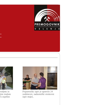
 vodjem in
Pripravniški izpit je opravilo 24
ojim trudom
sodelavcev, nadzorniški strokovni
 k uspešno
izpit enajst,