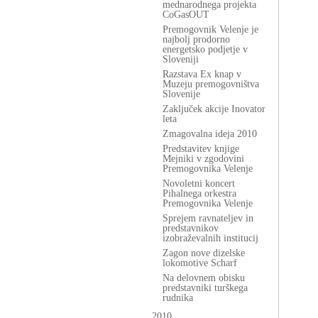
mednarodnega projekta
CoGasOUT
Premogovnik Velenje je
najbolj prodorno
energetsko podjetje v
Sloveniji
Razstava Ex knap v
Muzeju premogovništva
Slovenije
Zaključek akcije Inovator
leta
Zmagovalna ideja 2010
Predstavitev knjige
Mejniki v zgodovini
Premogovnika Velenje
Novoletni koncert
Pihalnega orkestra
Premogovnika Velenje
Sprejem ravnateljev in
predstavnikov
izobraževalnih institucij
Zagon nove dizelske
lokomotive Scharf
Na delovnem obisku
predstavniki turškega
rudnika
2010