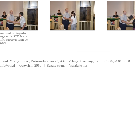
ovni izpit za strojnika
nega stroja STT dva ter
liški strokovni izpit pet
avcev.
vnik Velenje d.o.o., Partizanska cesta 78, 3320 Velenje, Slovenija, Tel.: +386 (0) 3 8996 100,
 info@rlv.si | Copyright 2008
|
Kazalo strani
|
Vprašajte nas