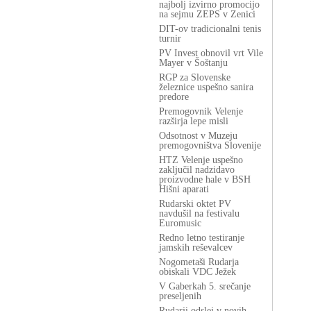
najbolj izvirno promocijo
na sejmu ZEPS v Zenici
DIT-ov tradicionalni tenis
turnir
PV Invest obnovil vrt Vile
Mayer v Šoštanju
RGP za Slovenske
železnice uspešno sanira
predore
Premogovnik Velenje
razširja lepe misli
Odsotnost v Muzeju
premogovništva Slovenije
HTZ Velenje uspešno
zaključil nadzidavo
proizvodne hale v BSH
Hišni aparati
Rudarski oktet PV
navdušil na festivalu
Euromusic
Redno letno testiranje
jamskih reševalcev
Nogometaši Rudarja
obiskali VDC Ježek
V Gaberkah 5. srečanje
preseljenih
Rudarji odslej v novih