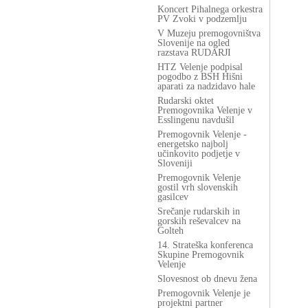
Koncert Pihalnega orkestra
PV Zvoki v podzemlju
V Muzeju premogovništva
Slovenije na ogled
razstava RUDARJI
HTZ Velenje podpisal
pogodbo z BSH Hišni
aparati za nadzidavo hale
Rudarski oktet
Premogovnika Velenje v
Esslingenu navdušil
Premogovnik Velenje -
energetsko najbolj
učinkovito podjetje v
Sloveniji
Premogovnik Velenje
gostil vrh slovenskih
gasilcev
Srečanje rudarskih in
gorskih reševalcev na
Golteh
14. Strateška konferenca
Skupine Premogovnik
Velenje
Slovesnost ob dnevu žena
Premogovnik Velenje je
projektni partner