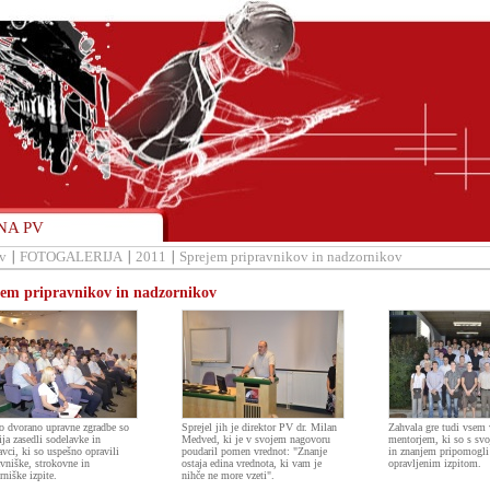
NA PV
v
FOTOGALERIJA
2011
Sprejem pripravnikov in nadzornikov
em pripravnikov in nadzornikov
o dvorano upravne zgradbe so
Sprejel jih je direktor PV dr. Milan
Zahvala gre tudi vsem
ija zasedli sodelavke in
Medved, ki je v svojem nagovoru
mentorjem, ki so s sv
avci, ki so uspešno opravili
poudaril pomen vrednot: "Znanje
in znanjem pripomogli
avniške, strokovne in
ostaja edina vrednota, ki vam je
opravljenim izpitom.
rniške izpite.
nihče ne more vzeti".