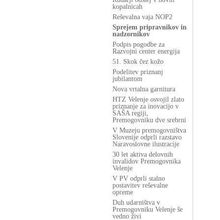
kopalnicah
Reševalna vaja NOP2
Sprejem pripravnikov in
nadzornikov
Podpis pogodbe za
Razvojni center energija
51. Skok čez kožo
Podelitev priznanj
jubilantom
Nova vrtalna garnitura
HTZ Velenje osvojil zlato
priznanje za inovacijo v
SAŠA regiji,
Premogovniku dve srebrni
V Muzeju premogovništva
Slovenije odprli razstavo
Naravoslovne ilustracije
30 let aktiva delovnih
invalidov Premogovnika
Velenje
V PV odprli stalno
postavitev reševalne
opreme
Duh udarništva v
Premogovniku Velenje še
vedno živi