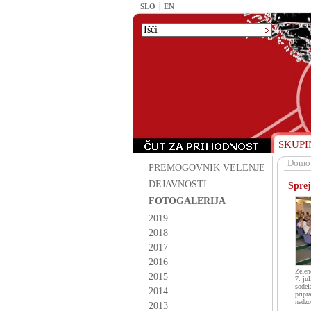
SLO
EN
SKUPI
Domo
PREMOGOVNIK VELENJE
DEJAVNOSTI
Sprej
FOTOGALERIJA
2019
2018
2017
2016
Zelen
2015
7. jul
sodel
2014
pripr
nadzo
2013