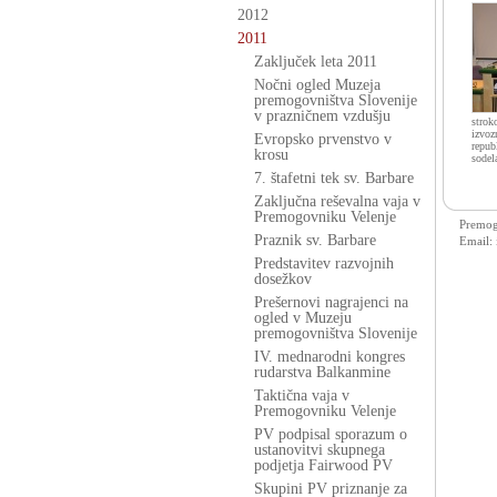
2012
2011
Zaključek leta 2011
Nočni ogled Muzeja
premogovništva Slovenije
v prazničnem vzdušju
strok
izvoz
Evropsko prvenstvo v
repub
krosu
sodel
7. štafetni tek sv. Barbare
Zaključna reševalna vaja v
Premogovniku Velenje
Premogo
Praznik sv. Barbare
Email:
Predstavitev razvojnih
dosežkov
Prešernovi nagrajenci na
ogled v Muzeju
premogovništva Slovenije
IV. mednarodni kongres
rudarstva Balkanmine
Taktična vaja v
Premogovniku Velenje
PV podpisal sporazum o
ustanovitvi skupnega
podjetja Fairwood PV
Skupini PV priznanje za