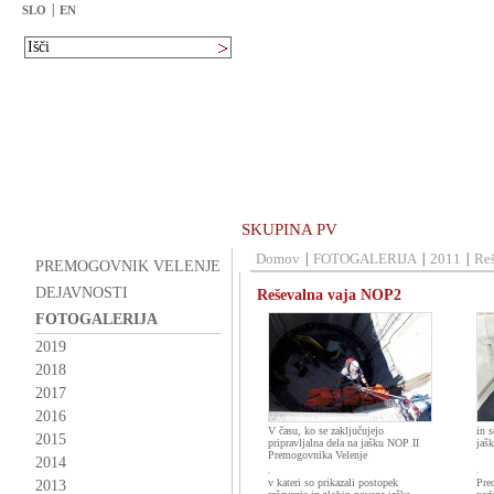
SLO
EN
SKUPINA PV
Domov
FOTOGALERIJA
2011
Re
PREMOGOVNIK VELENJE
DEJAVNOSTI
Reševalna vaja NOP2
FOTOGALERIJA
2019
2018
2017
2016
V času, ko se zaključujejo
in s
2015
pripravljalna dela na jašku NOP II
jašk
Premogovnika Velenje
2014
v kateri so prikazali postopek
Pred
2013