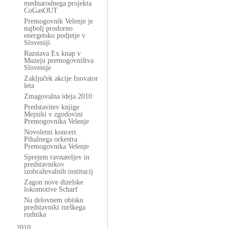
mednarodnega projekta
CoGasOUT
Premogovnik Velenje je
najbolj prodorno
energetsko podjetje v
Sloveniji
Razstava Ex knap v
Muzeju premogovništva
Slovenije
Zaključek akcije Inovator
leta
Zmagovalna ideja 2010
Predstavitev knjige
Mejniki v zgodovini
Premogovnika Velenje
Novoletni koncert
Pihalnega orkestra
Premogovnika Velenje
Sprejem ravnateljev in
predstavnikov
izobraževalnih institucij
Zagon nove dizelske
lokomotive Scharf
Na delovnem obisku
predstavniki turškega
rudnika
2010