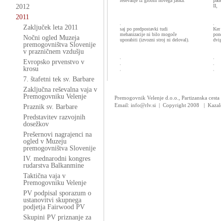
reševanje iz globin novega jaška.
pad
2012
II,
2011
Zaključek leta 2011
saj po predpostavki tudi
Ker
mehanizacije ni bilo mogoče
pon
Nočni ogled Muzeja
uporabiti (izvozni stroj ni deloval).
dvig
premogovništva Slovenije
v prazničnem vzdušju
Evropsko prvenstvo v
krosu
7. štafetni tek sv. Barbare
Zaključna reševalna vaja v
Premogovniku Velenje
Premogovnik Velenje d.o.o., Partizanska cesta
Email: info@rlv.si | Copyright 2008
|
Kazal
Praznik sv. Barbare
Predstavitev razvojnih
dosežkov
Prešernovi nagrajenci na
ogled v Muzeju
premogovništva Slovenije
IV. mednarodni kongres
rudarstva Balkanmine
Taktična vaja v
Premogovniku Velenje
PV podpisal sporazum o
ustanovitvi skupnega
podjetja Fairwood PV
Skupini PV priznanje za