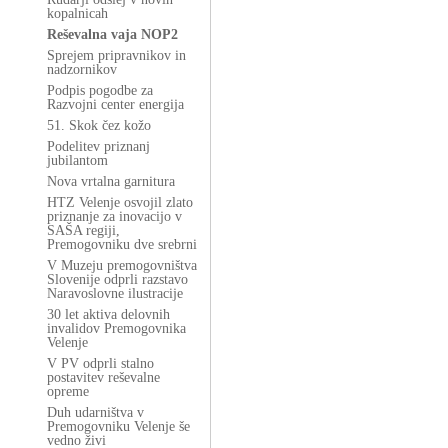
kopalnicah
Reševalna vaja NOP2
Sprejem pripravnikov in
nadzornikov
Podpis pogodbe za
Razvojni center energija
51. Skok čez kožo
Podelitev priznanj
jubilantom
Nova vrtalna garnitura
HTZ Velenje osvojil zlato
priznanje za inovacijo v
SAŠA regiji,
Premogovniku dve srebrni
V Muzeju premogovništva
Slovenije odprli razstavo
Naravoslovne ilustracije
30 let aktiva delovnih
invalidov Premogovnika
Velenje
V PV odprli stalno
postavitev reševalne
opreme
Duh udarništva v
Premogovniku Velenje še
vedno živi