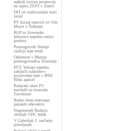
najbolj izvirno promocijo
na sejmu ZEPS v Zenici
DIT-ov tradicionalni tenis
turnir
PV Invest obnovil vrt Vile
Mayer v Šoštanju
RGP za Slovenske
železnice uspešno sanira
predore
Premogovnik Velenje
razširja lepe misli
Odsotnost v Muzeju
premogovništva Slovenije
HTZ Velenje uspešno
zaključil nadzidavo
proizvodne hale v BSH
Hišni aparati
Rudarski oktet PV
navdušil na festivalu
Euromusic
Redno letno testiranje
jamskih reševalcev
Nogometaši Rudarja
obiskali VDC Ježek
V Gaberkah 5. srečanje
preseljenih
Rudarji odslej v novih