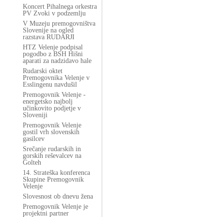
Koncert Pihalnega orkestra
PV Zvoki v podzemlju
V Muzeju premogovništva
Slovenije na ogled
razstava RUDARJI
HTZ Velenje podpisal
pogodbo z BSH Hišni
aparati za nadzidavo hale
Rudarski oktet
Premogovnika Velenje v
Esslingenu navdušil
Premogovnik Velenje -
energetsko najbolj
učinkovito podjetje v
Sloveniji
Premogovnik Velenje
gostil vrh slovenskih
gasilcev
Srečanje rudarskih in
gorskih reševalcev na
Golteh
14. Strateška konferenca
Skupine Premogovnik
Velenje
Slovesnost ob dnevu žena
Premogovnik Velenje je
projektni partner