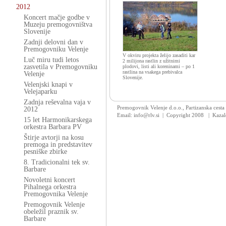
2012
Koncert mačje godbe v
Muzeju premogovništva
Slovenije
Zadnji delovni dan v
Premogovniku Velenje
V okviru projekta želijo zasaditi kar
Luč miru tudi letos
2 milijona rastlin z užitnimi
zasvetila v Premogovniku
plodovi, listi ali koreninami – po 1
rastlina na vsakega prebivalca
Velenje
Slovenije.
Velenjski knapi v
Velejaparku
Zadnja reševalna vaja v
Premogovnik Velenje d.o.o., Partizanska cesta
2012
Email: info@rlv.si | Copyright 2008
|
Kazal
15 let Harmonikarskega
orkestra Barbara PV
Štirje avtorji na kosu
premoga in predstavitev
pesniške zbirke
8. Tradicionalni tek sv.
Barbare
Novoletni koncert
Pihalnega orkestra
Premogovnika Velenje
Premogovnik Velenje
obeležil praznik sv.
Barbare