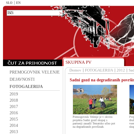
SLO
EN
SKUPINA PV
Domov
FOTOGALERIJA
2012
Sad
PREMOGOVNIK VELENJE
DEJAVNOSTI
Sadni gozd na degradiranih površ
FOTOGALERIJA
2019
2018
2017
2016
Premogovnik Velenje je v okviru
Pro
2015
projekta Sadni gozd skupaj s
dru
partnerji zasadil Tematsko učno pot
vse
2014
na degradiranih površinah.
sku
2013