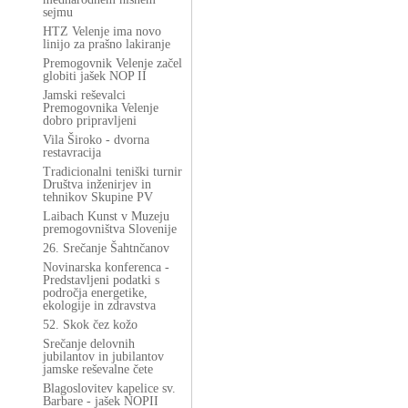
sejmu
HTZ Velenje ima novo
linijo za prašno lakiranje
Premogovnik Velenje začel
globiti jašek NOP II
Jamski reševalci
Premogovnika Velenje
dobro pripravljeni
Vila Široko - dvorna
restavracija
Tradicionalni teniški turnir
Društva inženirjev in
tehnikov Skupine PV
Laibach Kunst v Muzeju
premogovništva Slovenije
26. Srečanje Šahtnčanov
Novinarska konferenca -
Predstavljeni podatki s
področja energetike,
ekologije in zdravstva
52. Skok čez kožo
Srečanje delovnih
jubilantov in jubilantov
jamske reševalne čete
Blagoslovitev kapelice sv.
Barbare - jašek NOPII