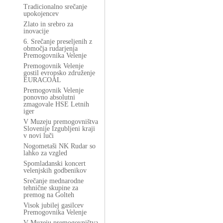
Tradicionalno srečanje
upokojencev
Zlato in srebro za
inovacije
6. Srečanje preseljenih z
območja rudarjenja
Premogovnika Velenje
Premogovnik Velenje
gostil evropsko združenje
EURACOAL
Premogovnik Velenje
ponovno absolutni
zmagovale HSE Letnih
iger
V Muzeju premogovništva
Slovenije Izgubljeni kraji
v novi luči
Nogometaši NK Rudar so
lahko za vzgled
Spomladanski koncert
velenjskih godbenikov
Srečanje mednarodne
tehnične skupine za
premog na Golteh
Visok jubilej gasilcev
Premogovnika Velenje
V Muzeju premogovništva