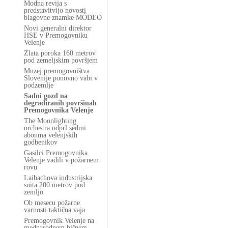
Modna revija s
predstavitvijo novosti
blagovne znamke MÓDEO
Novi generalni direktor
HSE v Premogovniku
Velenje
Zlata poroka 160 metrov
pod zemeljskim površjem
Muzej premogovništva
Slovenije ponovno vabi v
podzemlje
Sadni gozd na
degradiranih površinah
Premogovnika Velenje
The Moonlighting
orchestra odprl sedmi
abonma velenjskih
godbenikov
Gasilci Premogovnika
Velenje vadili v požarnem
rovu
Laibachova industrijska
suita 200 metrov pod
zemljo
Ob mesecu požarne
varnosti taktična vaja
Premogovnik Velenje na
mednarodnem hišnem