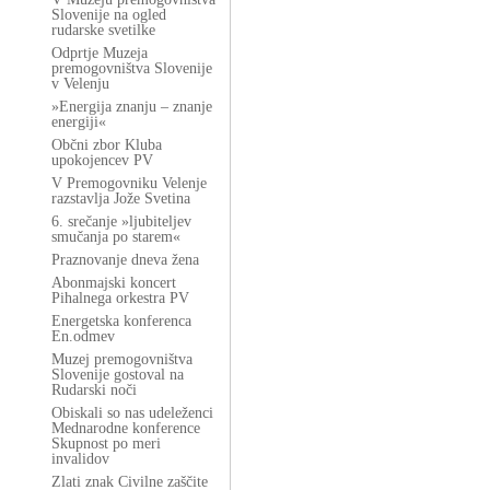
Slovenije na ogled
rudarske svetilke
Odprtje Muzeja
premogovništva Slovenije
v Velenju
»Energija znanju – znanje
energiji«
Občni zbor Kluba
upokojencev PV
V Premogovniku Velenje
razstavlja Jože Svetina
6. srečanje »ljubiteljev
smučanja po starem«
Praznovanje dneva žena
Abonmajski koncert
Pihalnega orkestra PV
Energetska konferenca
En.odmev
Muzej premogovništva
Slovenije gostoval na
Rudarski noči
Obiskali so nas udeleženci
Mednarodne konference
Skupnost po meri
invalidov
Zlati znak Civilne zaščite