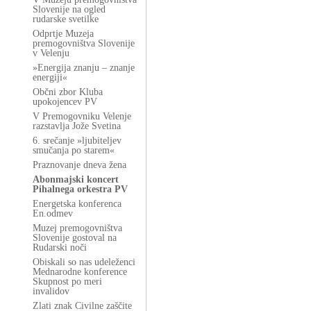
Slovenije na ogled
rudarske svetilke
Odprtje Muzeja
premogovništva Slovenije
v Velenju
»Energija znanju – znanje
energiji«
Občni zbor Kluba
upokojencev PV
V Premogovniku Velenje
razstavlja Jože Svetina
6. srečanje »ljubiteljev
smučanja po starem«
Praznovanje dneva žena
Abonmajski koncert
Pihalnega orkestra PV
Energetska konferenca
En.odmev
Muzej premogovništva
Slovenije gostoval na
Rudarski noči
Obiskali so nas udeleženci
Mednarodne konference
Skupnost po meri
invalidov
Zlati znak Civilne zaščite