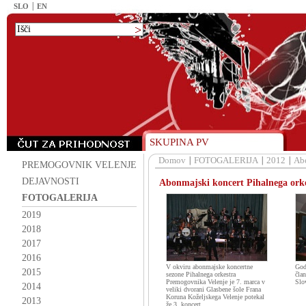
SLO
EN
SKUPINA PV
Domov
FOTOGALERIJA
2012
Abo
PREMOGOVNIK VELENJE
DEJAVNOSTI
Abonmajski koncert Pihalnega ork
FOTOGALERIJA
2019
2018
2017
2016
V okviru abonmajske koncertne
God
2015
sezone Pihalnega orkestra
čla
Premogovnika Velenje je 7. marca v
Slo
2014
veliki dvorani Glasbene šole Frana
Koruna Koželjskega Velenje potekal
2013
že 3. koncert.