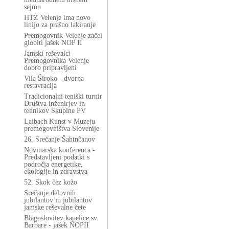
sejmu
HTZ Velenje ima novo
linijo za prašno lakiranje
Premogovnik Velenje začel
globiti jašek NOP II
Jamski reševalci
Premogovnika Velenje
dobro pripravljeni
Vila Široko - dvorna
restavracija
Tradicionalni teniški turnir
Društva inženirjev in
tehnikov Skupine PV
Laibach Kunst v Muzeju
premogovništva Slovenije
26. Srečanje Šahtnčanov
Novinarska konferenca -
Predstavljeni podatki s
področja energetike,
ekologije in zdravstva
52. Skok čez kožo
Srečanje delovnih
jubilantov in jubilantov
jamske reševalne čete
Blagoslovitev kapelice sv.
Barbare - jašek NOPII