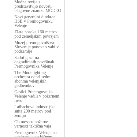
Modna revija s
predstavitvijo novosti
blagovne znamke MÓDEO
Novi generalni direktor
HSE v Premogovniku
Velenje
Zlata poroka 160 metrov
pod zemeljskim površjem
Muzej premogovništva
Slovenije ponovno vabi v
podzemlje
Sadni gozd na
degradiranih površinah
Premogovnika Velenje
The Moonlighting
orchestra odprl sedmi
abonma velenjskih
godbenikov
Gasilci Premogovnika
Velenje vadili v požarnem
rovu
Laibachova industrijska
suita 200 metrov pod
zemljo
Ob mesecu požarne
varnosti taktična vaja
Premogovnik Velenje na
mednarodnem hišnem