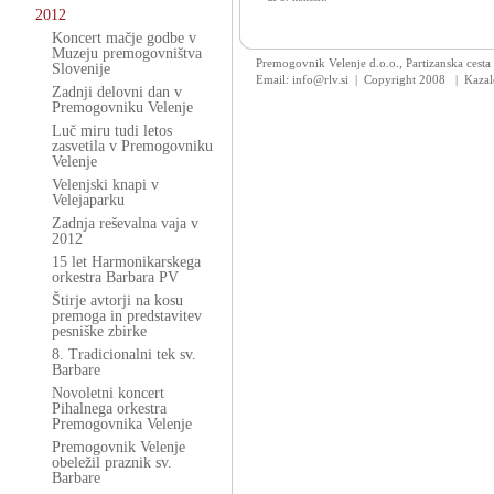
2012
Koncert mačje godbe v
Muzeju premogovništva
Premogovnik Velenje d.o.o., Partizanska cesta
Slovenije
Email: info@rlv.si | Copyright 2008
|
Kazal
Zadnji delovni dan v
Premogovniku Velenje
Luč miru tudi letos
zasvetila v Premogovniku
Velenje
Velenjski knapi v
Velejaparku
Zadnja reševalna vaja v
2012
15 let Harmonikarskega
orkestra Barbara PV
Štirje avtorji na kosu
premoga in predstavitev
pesniške zbirke
8. Tradicionalni tek sv.
Barbare
Novoletni koncert
Pihalnega orkestra
Premogovnika Velenje
Premogovnik Velenje
obeležil praznik sv.
Barbare