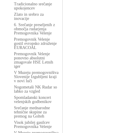
Tradicionalno srečanje
upokojencev
Zlato in srebro za
inovacije
6. Srečanje preseljenih z
območja rudarjenja
Premogovnika Velenje
Premogovnik Velenje
gostil evropsko združenje
EURACOAL
Premogovnik Velenje
ponovno absolutni
zmagovale HSE Letnih
iger
V Muzeju premogovništva
Slovenije Izgubljeni kraji
v novi luči
Nogometaši NK Rudar so
lahko za vzgled
Spomladanski koncert
velenjskih godbenikov
Srečanje mednarodne
tehnične skupine za
premog na Golteh
Visok jubilej gasilcev
Premogovnika Velenje
V Muzeju premogovništva