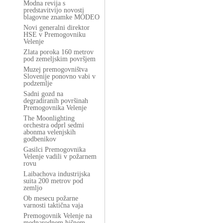
Modna revija s
predstavitvijo novosti
blagovne znamke MÓDEO
Novi generalni direktor
HSE v Premogovniku
Velenje
Zlata poroka 160 metrov
pod zemeljskim površjem
Muzej premogovništva
Slovenije ponovno vabi v
podzemlje
Sadni gozd na
degradiranih površinah
Premogovnika Velenje
The Moonlighting
orchestra odprl sedmi
abonma velenjskih
godbenikov
Gasilci Premogovnika
Velenje vadili v požarnem
rovu
Laibachova industrijska
suita 200 metrov pod
zemljo
Ob mesecu požarne
varnosti taktična vaja
Premogovnik Velenje na
mednarodnem hišnem