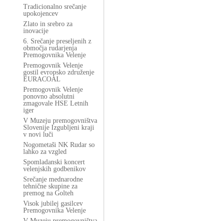
Tradicionalno srečanje
upokojencev
Zlato in srebro za
inovacije
6. Srečanje preseljenih z
območja rudarjenja
Premogovnika Velenje
Premogovnik Velenje
gostil evropsko združenje
EURACOAL
Premogovnik Velenje
ponovno absolutni
zmagovale HSE Letnih
iger
V Muzeju premogovništva
Slovenije Izgubljeni kraji
v novi luči
Nogometaši NK Rudar so
lahko za vzgled
Spomladanski koncert
velenjskih godbenikov
Srečanje mednarodne
tehnične skupine za
premog na Golteh
Visok jubilej gasilcev
Premogovnika Velenje
V Muzeju premogovništva