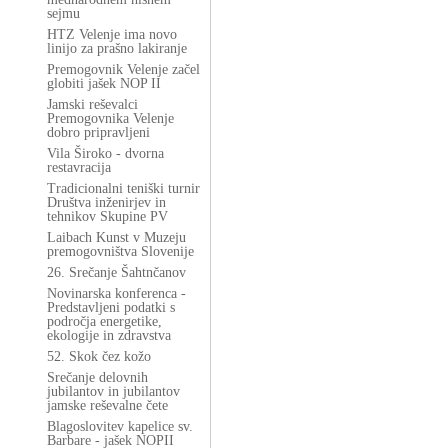
sejmu
HTZ Velenje ima novo
linijo za prašno lakiranje
Premogovnik Velenje začel
globiti jašek NOP II
Jamski reševalci
Premogovnika Velenje
dobro pripravljeni
Vila Široko - dvorna
restavracija
Tradicionalni teniški turnir
Društva inženirjev in
tehnikov Skupine PV
Laibach Kunst v Muzeju
premogovništva Slovenije
26. Srečanje Šahtnčanov
Novinarska konferenca -
Predstavljeni podatki s
področja energetike,
ekologije in zdravstva
52. Skok čez kožo
Srečanje delovnih
jubilantov in jubilantov
jamske reševalne čete
Blagoslovitev kapelice sv.
Barbare - jašek NOPII