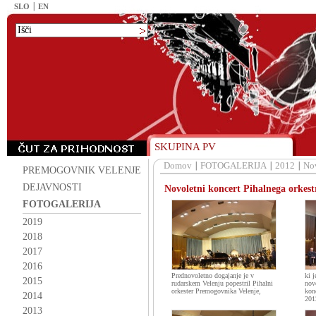
SLO
EN
SKUPINA PV
Domov
FOTOGALERIJA
2012
Nov
PREMOGOVNIK VELENJE
DEJAVNOSTI
Novoletni koncert Pihalnega orkes
FOTOGALERIJA
2019
2018
2017
2016
Prednovoletno dogajanje je v
ki j
2015
rudarskem Velenju popestril Pihalni
nov
orkester Premogovnika Velenje,
kon
2014
201
2013