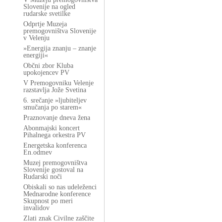
Slovenije na ogled
rudarske svetilke
Odprtje Muzeja
premogovništva Slovenije
v Velenju
»Energija znanju – znanje
energiji«
Občni zbor Kluba
upokojencev PV
V Premogovniku Velenje
razstavlja Jože Svetina
6. srečanje »ljubiteljev
smučanja po starem«
Praznovanje dneva žena
Abonmajski koncert
Pihalnega orkestra PV
Energetska konferenca
En.odmev
Muzej premogovništva
Slovenije gostoval na
Rudarski noči
Obiskali so nas udeleženci
Mednarodne konference
Skupnost po meri
invalidov
Zlati znak Civilne zaščite