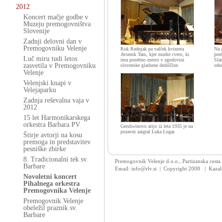
2012
Koncert mačje godbe v
Muzeju premogovništva
Slovenije
Zadnji delovni dan v
Premogovniku Velenje
Rok Rednjak pa valček kvinteta
Na 
Avsenik Tam, kjer murke cveto, ki
pre
Luč miru tudi letos
ima posebno mesto v zgodovini
Sla
zasvetila v Premogovniku
slovenske glasbene dediščine.
ork
Velenje
Velenjski knapi v
Velejaparku
Zadnja reševalna vaja v
2012
15 let Harmonikarskega
orkestra Barbara PV
Gershwinovo arijo iz leta 1935 je na
pozavni zaigral Luka Logar.
Štirje avtorji na kosu
premoga in predstavitev
pesniške zbirke
8. Tradicionalni tek sv.
Premogovnik Velenje d.o.o., Partizanska cesta
Barbare
Email: info@rlv.si | Copyright 2008
|
Kazal
Novoletni koncert
Pihalnega orkestra
Premogovnika Velenje
Premogovnik Velenje
obeležil praznik sv.
Barbare