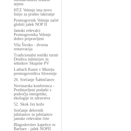
sejmu
HTZ Velenje ima novo
linijo za prašno lakiranje
Premogovnik Velenje začel
globiti jašek NOP II
Jamski reševalci
Premogovnika Velenje
dobro pripravljeni
Vila Široko - dvorna
restavracija
Tradicionalni teniški turnir
Društva inženirjev in
tehnikov Skupine PV
Laibach Kunst v Muzeju
premogovništva Slovenije
26. Srečanje Šahtnčanov
Novinarska konferenca -
Predstavljeni podatki s
področja energetike,
ekologije in zdravstva
52. Skok čez kožo
Srečanje delovnih
jubilantov in jubilantov
jamske reševalne čete
Blagoslovitev kapelice sv.
Barbare - jašek NOPII