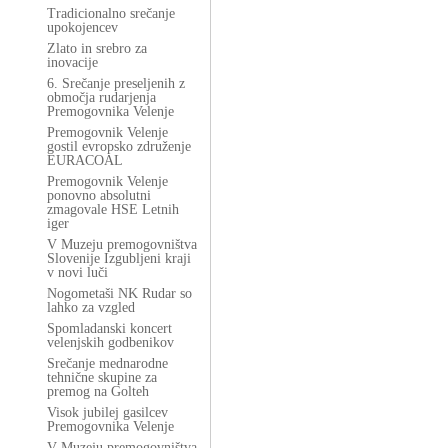
Tradicionalno srečanje
upokojencev
Zlato in srebro za
inovacije
6. Srečanje preseljenih z
območja rudarjenja
Premogovnika Velenje
Premogovnik Velenje
gostil evropsko združenje
EURACOAL
Premogovnik Velenje
ponovno absolutni
zmagovale HSE Letnih
iger
V Muzeju premogovništva
Slovenije Izgubljeni kraji
v novi luči
Nogometaši NK Rudar so
lahko za vzgled
Spomladanski koncert
velenjskih godbenikov
Srečanje mednarodne
tehnične skupine za
premog na Golteh
Visok jubilej gasilcev
Premogovnika Velenje
V Muzeju premogovništva