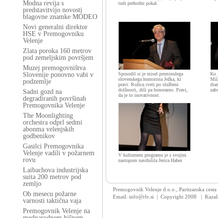
Modna revija s
tudi prehodni pokal.
predstavitvijo novosti
blagovne znamke MÓDEO
Novi generalni direktor
HSE v Premogovniku
Velenje
Zlata poroka 160 metrov
pod zemeljskim površjem
Muzej premogovništva
Slovenije ponovno vabi v
Sposodil si je misel preminulega
Ko 
slovenskega humorista Ježka, ki
Mil
podzemlje
pravi: Rožica cveti po službeni
diam
dolžnosti, diši pa honorarno. Pravi,
zahv
Sadni gozd na
da je to inovativnost.
degradiranih površinah
Premogovnika Velenje
The Moonlighting
orchestra odprl sedmi
abonma velenjskih
godbenikov
Gasilci Premogovnika
Velenje vadili v požarnem
V kulturnem programu je s svojim
rovu
nastopom navdušila Jerica Haber.
Laibachova industrijska
suita 200 metrov pod
zemljo
Premogovnik Velenje d.o.o., Partizanska cesta
Ob mesecu požarne
Email: info@rlv.si | Copyright 2008
|
Kazal
varnosti taktična vaja
Premogovnik Velenje na
mednarodnem hišnem