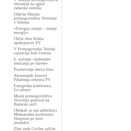
Slovenije na ogled
rudarske svetilke
Odprtje Muzeja
premogovništva Slovenije
v Velenju
»Energija znanju – znanje
energiji«
Občni zbor Kluba
upokojencev PV
V Premogovniku Velenje
razstavlja Jože Svetina
6. srečanje »ljubiteljev
smučanja po starem«
Praznovanje dneva žena
Abonmajski koncert
Pihalnega orkestra PV
Energetska konferenca
En.odmev
Muzej premogovništva
Slovenije gostoval na
Rudarski noči
Obiskali so nas udeleženci
Mednarodne konference
Skupnost po meri
invalidov
Zlati znak Civilne zaščite