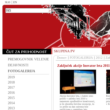
SLO
EN
SKUPINA PV
Domov
FOTOGALERIJA
2012
Zak
PREMOGOVNIK VELENJE
DEJAVNOSTI
Zaključek akcije Inovator leta 2011
FOTOGALERIJA
2019
2018
2017
2016
Akcija Inovator leta, s katero smo
Rezu
2015
pričeli v začetku leta 2010 z
sve
namenom spodbuditve kreativnosti,
priz
2014
je že obrodila številne invencije, ki
v K
so prišle na dan oziroma bile
2013
verificirane v preteklem letu.