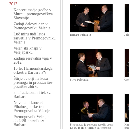
2012
Koncert mačje godbe v
Muzeju premogovništva
Slovenije
Zadnji delovni dan v
Premogovniku Velenje
Luč miru tudi letos
Bernard Pušnik in
Jož
zasvetila v Premogovniku
Velenje
Velenjski knapi v
Velejaparku
Zadnja reševalna vaja v
2012
15 let Harmonikarskega
orkestra Barbara PV
Štirje avtorji na kosu
Silvo Pečovnik,
Gre
premoga in predstavitev
pesniške zbirke
8. Tradicionalni tek sv.
Barbare
Novoletni koncert
Pihalnega orkestra
Premogovnika Velenje
Premogovnik Velenje
obeležil praznik sv.
Barbare
Prvo mesto je ponovno zasedla enota
Nagr
ESTO iz HTZ Velenje, ki je prejela
orga